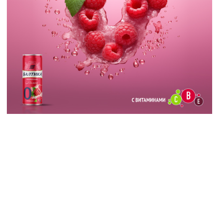
Больше работ
Россия,
Санкт-Петербург
Дежурим на телефоне
+7 (812) 718-2118
По вопросам сотрудничества
artdirector@artgroove.ru
Резюме и отклики на вакансии
career@artgroove.ru