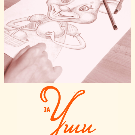
artdirector@artgroove.ru
Резюме и отклики на вакансии
career@artgroove.ru
© 2004-2025
Art Groove.
Get groove.