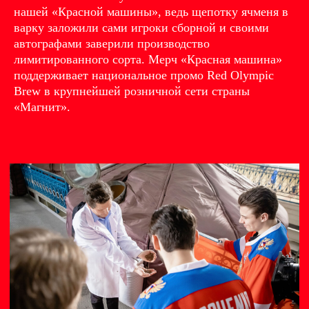
нашей «Красной машины», ведь щепотку ячменя в
варку заложили сами игроки сборной и своими
автографами заверили производство
лимитированного сорта. Мерч «Красная машина»
поддерживает национальное промо Red Olympic
Brew в крупнейшей розничной сети страны
«Магнит».