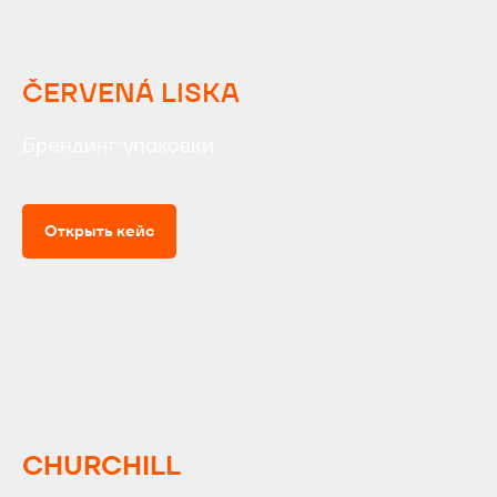
Art Groove.
Get groove.
ČERVENÁ LISKA
Брендинг упаковки
Открыть кейс
CHURCHILL